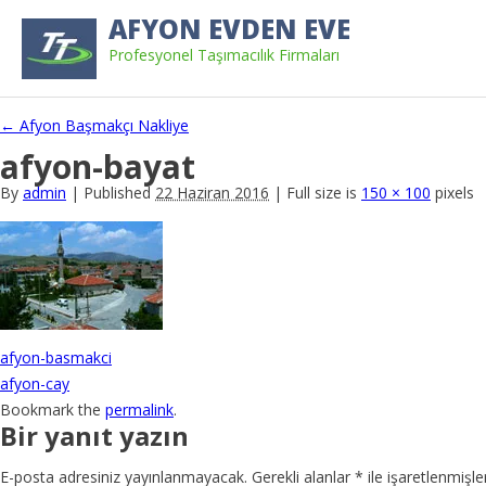
AFYON EVDEN EVE
Profesyonel Taşımacılık Firmaları
←
Afyon Başmakçı Nakliye
afyon-bayat
By
admin
|
Published
22 Haziran 2016
|
Full size is
150 × 100
pixels
afyon-basmakci
afyon-cay
Bookmark the
permalink
.
Bir yanıt yazın
E-posta adresiniz yayınlanmayacak.
Gerekli alanlar
*
ile işaretlenmişle