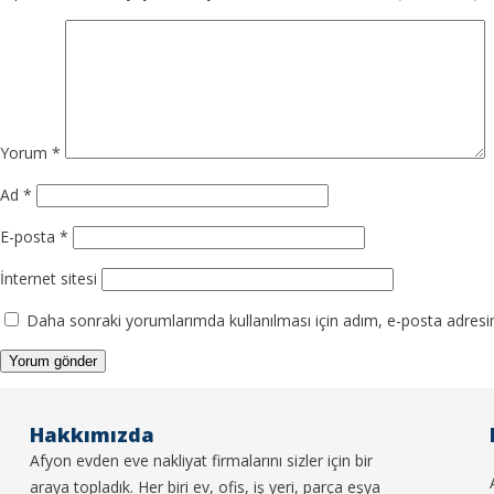
Yorum
*
Ad
*
E-posta
*
İnternet sitesi
Daha sonraki yorumlarımda kullanılması için adım, e-posta adresim
Hakkımızda
Afyon evden eve nakliyat firmalarını sizler için bir
araya topladık. Her biri ev, ofis, iş yeri, parça eşya