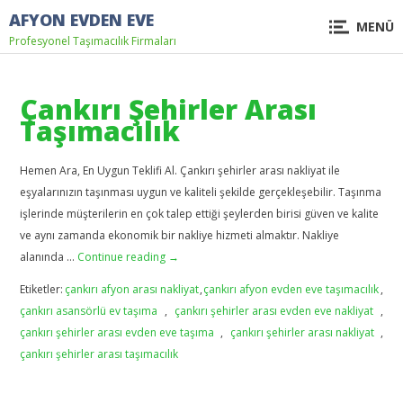
AFYON EVDEN EVE
MENÜ
Profesyonel Taşımacılık Firmaları
Çankırı Şehirler Arası
Taşımacılık
Hemen Ara, En Uygun Teklifi Al. Çankırı şehirler arası nakliyat ile
eşyalarınızın taşınması uygun ve kaliteli şekilde gerçekleşebilir. Taşınma
işlerinde müşterilerin en çok talep ettiği şeylerden birisi güven ve kalite
ve aynı zamanda ekonomik bir nakliye hizmeti almaktır. Nakliye
alanında …
Continue reading
→
Etiketler:
çankırı afyon arası nakliyat
,
çankırı afyon evden eve taşımacılık
,
çankırı asansörlü ev taşıma
,
çankırı şehirler arası evden eve nakliyat
,
çankırı şehirler arası evden eve taşıma
,
çankırı şehirler arası nakliyat
,
çankırı şehirler arası taşımacılık